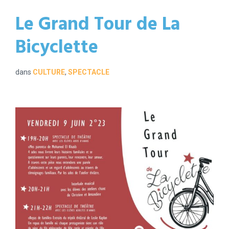
Le Grand Tour de La
Bicyclette
dans
CULTURE
,
SPECTACLE