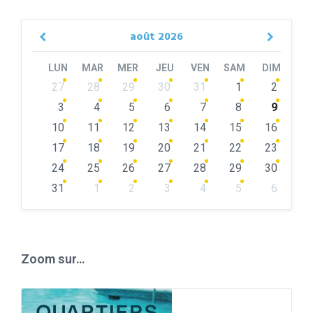
août
2026
Previous
Next
Month
Month
LUN
MAR
MER
JEU
VEN
SAM
DIM
Skip
27
28
29
30
31
1
2
calendar
days
3
4
5
6
7
8
9
10
11
12
13
14
15
16
17
18
19
20
21
22
23
24
25
26
27
28
29
30
31
1
2
3
4
5
6
Back
to
calendar
days
Zoom sur…