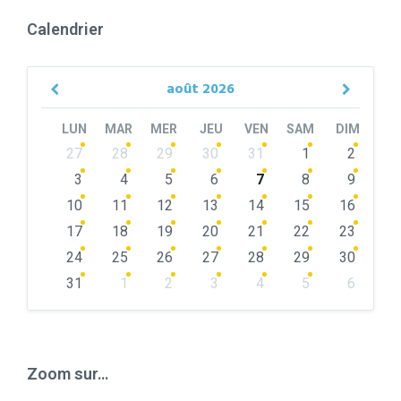
Calendrier
août
2026
Previous
Next
Month
Month
LUN
MAR
MER
JEU
VEN
SAM
DIM
Skip
27
28
29
30
31
1
2
calendar
days
3
4
5
6
7
8
9
10
11
12
13
14
15
16
17
18
19
20
21
22
23
24
25
26
27
28
29
30
31
1
2
3
4
5
6
Back
to
calendar
days
Zoom sur…