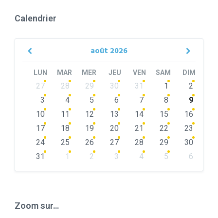
Calendrier
août
2026
Previous
Next
Month
Month
LUN
MAR
MER
JEU
VEN
SAM
DIM
Skip
27
28
29
30
31
1
2
calendar
days
3
4
5
6
7
8
9
10
11
12
13
14
15
16
17
18
19
20
21
22
23
24
25
26
27
28
29
30
31
1
2
3
4
5
6
Back
to
calendar
days
Zoom sur…