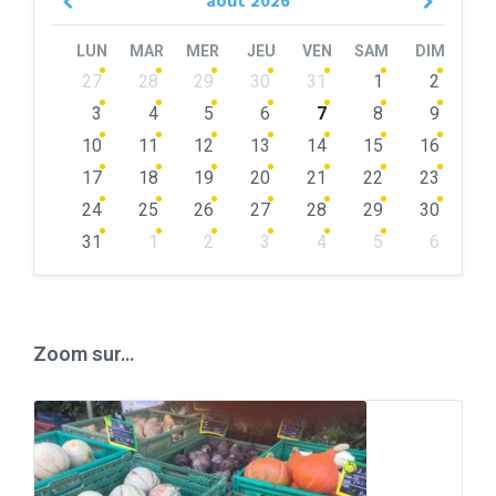
août
2026
Previous
Next
Month
Month
LUN
MAR
MER
JEU
VEN
SAM
DIM
Skip
27
28
29
30
31
1
2
calendar
days
3
4
5
6
7
8
9
10
11
12
13
14
15
16
17
18
19
20
21
22
23
24
25
26
27
28
29
30
31
1
2
3
4
5
6
Back
to
calendar
days
Zoom sur…