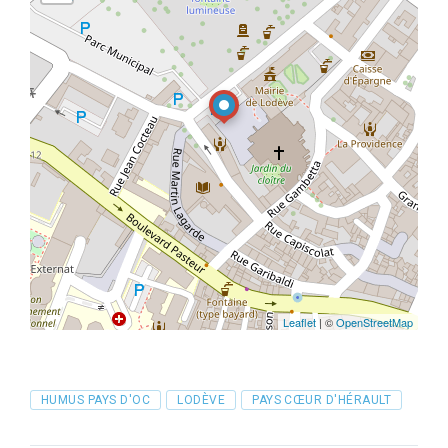
Leaflet
| ©
OpenStreetMap
Tags
HUMUS PAYS D'OC
LODÈVE
PAYS CŒUR D'HÉRAULT