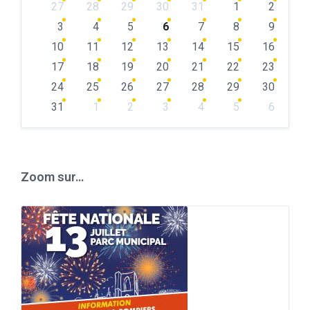
Skip
27
28
29
30
31
1
2
calendar
days
3
4
5
6
7
8
9
10
11
12
13
14
15
16
17
18
19
20
21
22
23
24
25
26
27
28
29
30
31
1
2
3
4
5
6
Back
to
calendar
days
Zoom sur…