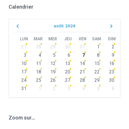
Calendrier
août
2026
Previous
Next
Month
Month
LUN
MAR
MER
JEU
VEN
SAM
DIM
Skip
27
28
29
30
31
1
2
calendar
days
3
4
5
6
7
8
9
10
11
12
13
14
15
16
17
18
19
20
21
22
23
24
25
26
27
28
29
30
31
1
2
3
4
5
6
Back
to
calendar
days
Zoom sur…