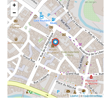
+
−
Leaflet
| ©
OpenStreetMap