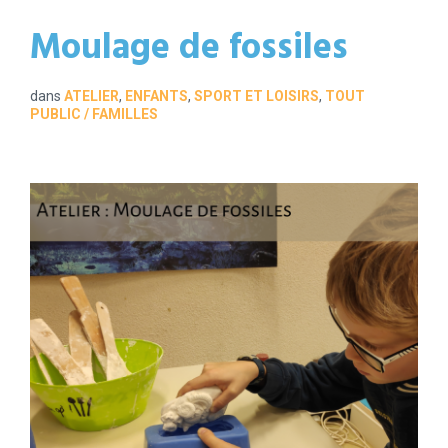
Moulage de fossiles
dans
ATELIER
,
ENFANTS
,
SPORT ET LOISIRS
,
TOUT
PUBLIC / FAMILLES