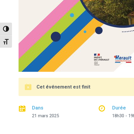
Passer en contraste élevé
Changer la taille de la police
Cet événement est finit
Dans
Durée
21 mars 2025
18h30 - 19