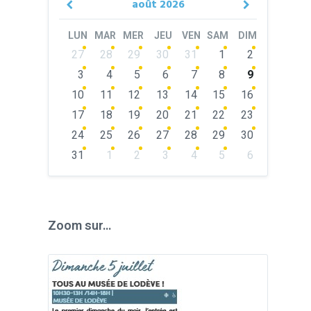
août
2026
Previous
Next
Month
Month
LUN
MAR
MER
JEU
VEN
SAM
DIM
Skip
27
28
29
30
31
1
2
calendar
days
3
4
5
6
7
8
9
10
11
12
13
14
15
16
17
18
19
20
21
22
23
24
25
26
27
28
29
30
31
1
2
3
4
5
6
Back
to
calendar
days
Zoom sur…