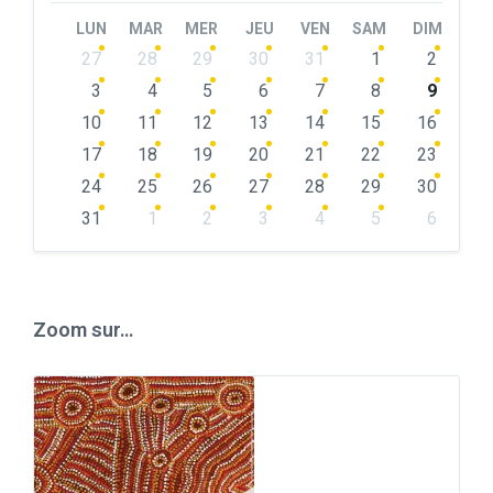
Month
Month
LUN
MAR
MER
JEU
VEN
SAM
DIM
Skip
27
28
29
30
31
1
2
calendar
days
3
4
5
6
7
8
9
10
11
12
13
14
15
16
17
18
19
20
21
22
23
24
25
26
27
28
29
30
31
1
2
3
4
5
6
Back
to
calendar
days
Zoom sur…