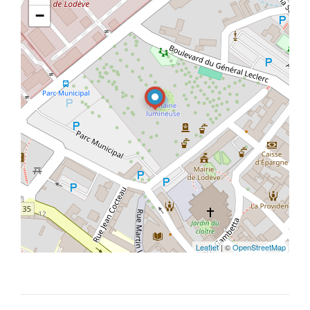
−
Leaflet
| ©
OpenStreetMap