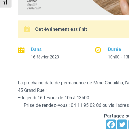
Changer la taille de la police
Cet événement est finit
Dans
Durée
16 février 2023
10h00 - 13
La prochaine date de permanence de Mme Chouikha, l’ar
45 Grand Rue :
– le jeudi 16 février de 10h à 13h00
→ Prise de rendez-vous : 04 11 95 02 86 ou via l’adres
Partagez su