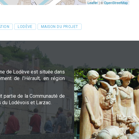
Leaflet
| ©
OpenStreetMap
TION
LODÈVE
MAISON DU PROJET
e de Lodève est située dans
ement de l'Hérault, en région
it partie de la Communauté de
du Lodévois et Larzac.