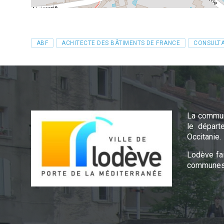
Tags
ABF
ACHITECTE DES BÂTIMENTS DE FRANCE
CONSULTA
La commun
le départ
Occitanie.
Lodève fa
communes 