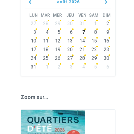
août
2026
Previous
Next
Month
Month
LUN
MAR
MER
JEU
VEN
SAM
DIM
Skip
27
28
29
30
31
1
2
calendar
days
3
4
5
6
7
8
9
10
11
12
13
14
15
16
17
18
19
20
21
22
23
24
25
26
27
28
29
30
31
1
2
3
4
5
6
Back
to
calendar
days
Zoom sur…