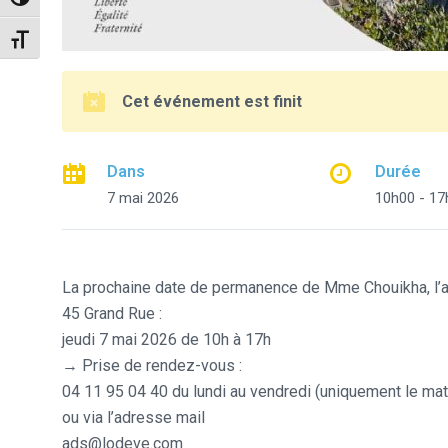
Passer en contraste élevé
Changer la taille de la police
Cet événement est finit
Dans
Durée
7 mai 2026
10h00 - 17
La prochaine date de permanence de Mme Chouikha, l’ar
45 Grand Rue :
jeudi 7 mai 2026 de 10h à 17h
→ Prise de rendez-vous :
04 11 95 04 40 du lundi au vendredi (uniquement le mat
ou via l’adresse mail
ads@lodeve.com