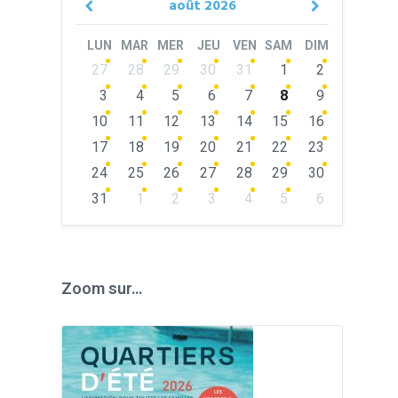
août
2026
Previous
Next
Month
Month
LUN
MAR
MER
JEU
VEN
SAM
DIM
Skip
27
28
29
30
31
1
2
calendar
days
3
4
5
6
7
8
9
10
11
12
13
14
15
16
17
18
19
20
21
22
23
24
25
26
27
28
29
30
31
1
2
3
4
5
6
Back
to
calendar
days
Zoom sur…