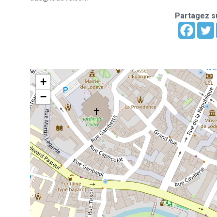
Partagez su
+
−