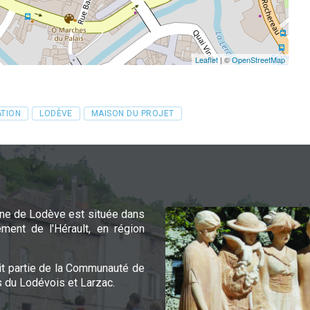
Leaflet
| ©
OpenStreetMap
TION
LODÈVE
MAISON DU PROJET
e de Lodève est située dans
ement de l'Hérault, en région
it partie de la Communauté de
du Lodévois et Larzac.