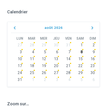
Calendrier
août
2026
Previous
Next
Month
Month
LUN
MAR
MER
JEU
VEN
SAM
DIM
Skip
27
28
29
30
31
1
2
calendar
days
3
4
5
6
7
8
9
10
11
12
13
14
15
16
17
18
19
20
21
22
23
24
25
26
27
28
29
30
31
1
2
3
4
5
6
Back
to
calendar
days
Zoom sur…