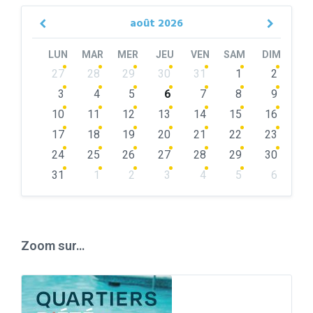
août
2026
Previous
Next
Month
Month
LUN
MAR
MER
JEU
VEN
SAM
DIM
Skip
27
28
29
30
31
1
2
calendar
days
3
4
5
6
7
8
9
10
11
12
13
14
15
16
17
18
19
20
21
22
23
24
25
26
27
28
29
30
31
1
2
3
4
5
6
Back
to
calendar
days
Zoom sur…