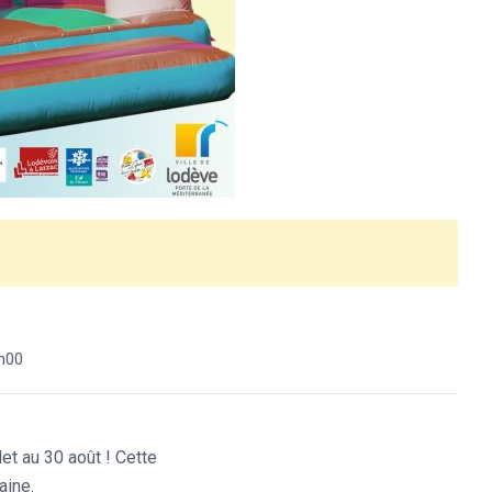
h00
let au 30 août ! Cette
aine.