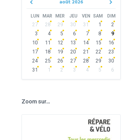
août
2026
Previous
Next
Month
Month
LUN
MAR
MER
JEU
VEN
SAM
DIM
Skip
27
28
29
30
31
1
2
calendar
days
3
4
5
6
7
8
9
10
11
12
13
14
15
16
17
18
19
20
21
22
23
24
25
26
27
28
29
30
31
1
2
3
4
5
6
Back
to
calendar
days
Zoom sur…