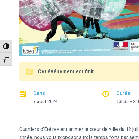
Passer en contraste élevé
Changer la taille de la police
Cet événement est finit
Dans
Durée
9 août 2024
13h30 - 21
Quartiers d’Été revient animer le cœur de ville du 12 juil
année, nous vous proposons trois temps forts par sem