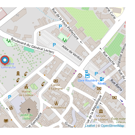
Leaflet
| ©
OpenStreetMap