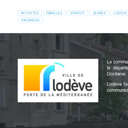
Tags
ACTIVITÉS
FAMILLES
GRATUIT
JEUNES
LODÈVE
VACANCES
La commun
le départ
Occitanie.
Lodève fa
communes 