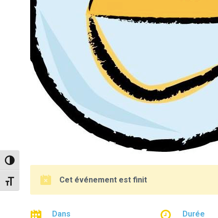
Passer en contraste élevé
Cet événement est finit
Changer la taille de la police
Dans
Durée