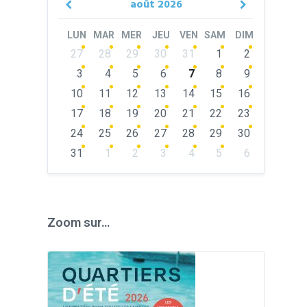
août
2026
Previous
Next
Month
Month
LUN
MAR
MER
JEU
VEN
SAM
DIM
Skip
27
28
29
30
31
1
2
calendar
days
3
4
5
6
7
8
9
10
11
12
13
14
15
16
17
18
19
20
21
22
23
24
25
26
27
28
29
30
31
1
2
3
4
5
6
Back
to
calendar
days
Zoom sur…