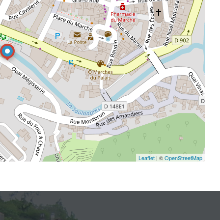
Leaflet
| ©
OpenStreetMap