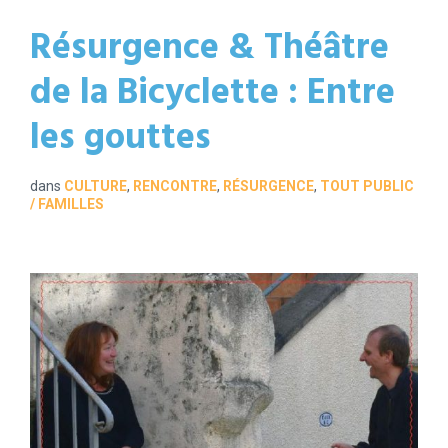
Résurgence & Théâtre
de la Bicyclette : Entre
les gouttes
dans
CULTURE
,
RENCONTRE
,
RÉSURGENCE
,
TOUT PUBLIC
/ FAMILLES