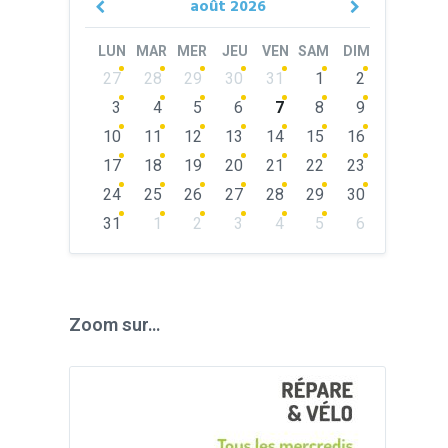
août
2026
Previous
Next
Month
Month
LUN
MAR
MER
JEU
VEN
SAM
DIM
Skip
27
28
29
30
31
1
2
calendar
days
3
4
5
6
7
8
9
10
11
12
13
14
15
16
17
18
19
20
21
22
23
24
25
26
27
28
29
30
31
1
2
3
4
5
6
Back
to
calendar
days
Zoom sur…