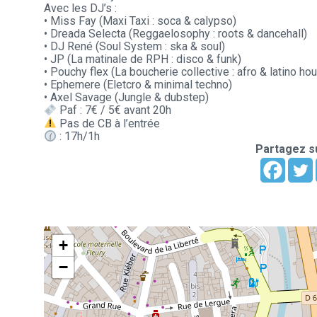
Avec les DJ’s :
• Miss Fay (Maxi Taxi : soca & calypso)
• Dreada Selecta (Reggaelosophy : roots & dancehall)
• DJ René (Soul System : ska & soul)
• JP (La matinale de RPH : disco & funk)
• Pouchy flex (La boucherie collective : afro & latino ho
• Ephemere (Eletcro & minimal techno)
• Axel Savage (Jungle & dubstep)
Paf : 7€ / 5€ avant 20h
Pas de CB à l’entrée
: 17h/1h
Partagez su
+
−