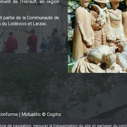
ement de l'Hérault, en région
it partie de la Communauté de
du Lodévois et Larzac.
n conforme
|
Mutualitic © Cogitis
ence de navigation, mesurer la fréquentation du site et partager du con