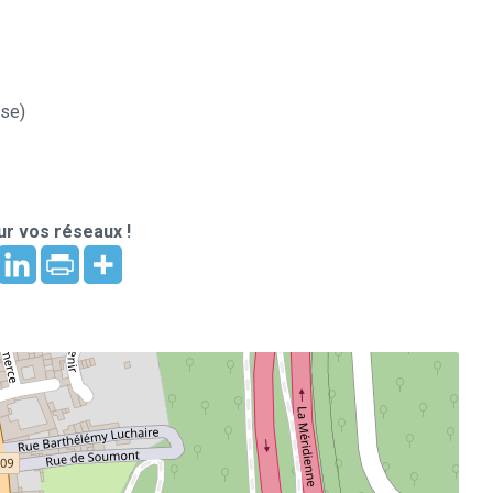
use)
r vos réseaux !