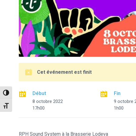
Cet événement est finit
Début
Fin
Passer en contraste élevé
8 octobre 2022
9 octobre 
Changer la taille de la police
17h00
1h00
RPH Sound System à la Brasserie Lodeva