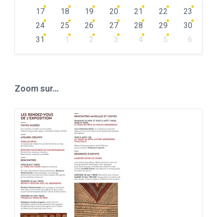
17
18
19
20
21
22
23
24
25
26
27
28
29
30
31
1
2
3
4
5
6
Back
to
calendar
days
Zoom sur…