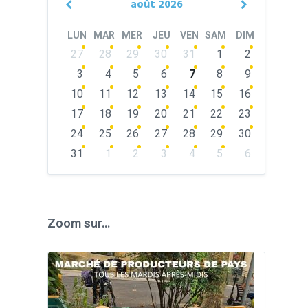
août
2026
Previous
Next
Month
Month
LUN
MAR
MER
JEU
VEN
SAM
DIM
Skip
27
28
29
30
31
1
2
calendar
days
3
4
5
6
7
8
9
10
11
12
13
14
15
16
17
18
19
20
21
22
23
24
25
26
27
28
29
30
31
1
2
3
4
5
6
Back
to
calendar
days
Zoom sur…