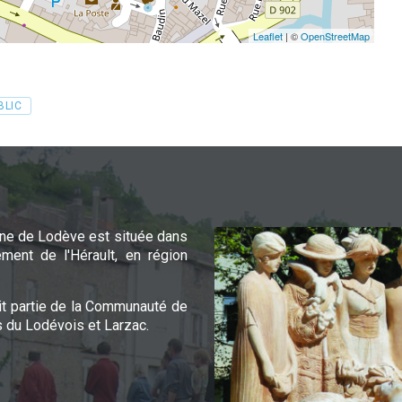
Leaflet
| ©
OpenStreetMap
BLIC
e de Lodève est située dans
ement de l'Hérault, en région
it partie de la Communauté de
du Lodévois et Larzac.