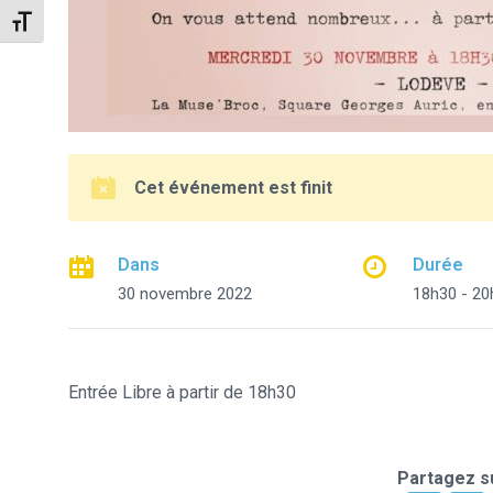
Changer la taille de la police
Cet événement est finit
Dans
Durée
30 novembre 2022
18h30 - 20
Entrée Libre à partir de 18h30
Partagez su