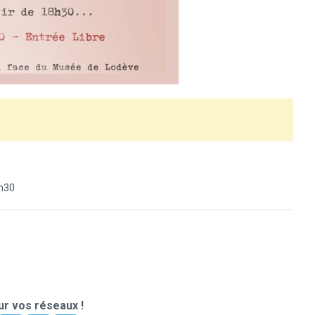
h30
r vos réseaux !