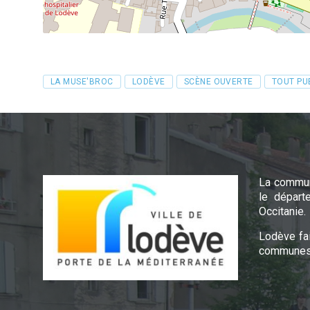
Tags
LA MUSE'BROC
LODÈVE
SCÈNE OUVERTE
TOUT PU
La commun
le départ
Occitanie.
Lodève fa
communes 