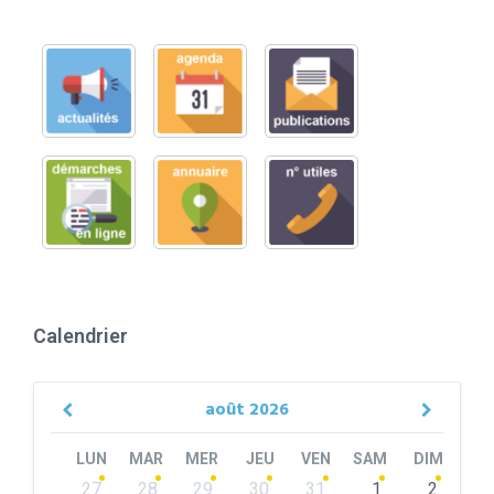
Calendrier
août
2026
Previous
Next
Month
Month
LUN
MAR
MER
JEU
VEN
SAM
DIM
Skip
27
28
29
30
31
1
2