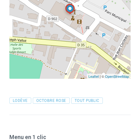
Leaflet
| ©
OpenStreetMap
Tags
LODÈVE
OCTOBRE ROSE
TOUT PUBLIC
Menu en 1 clic