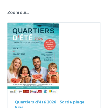
calendar
days
Zoom sur…
Quartiers d’été 2026 : Sortie plage
Vias