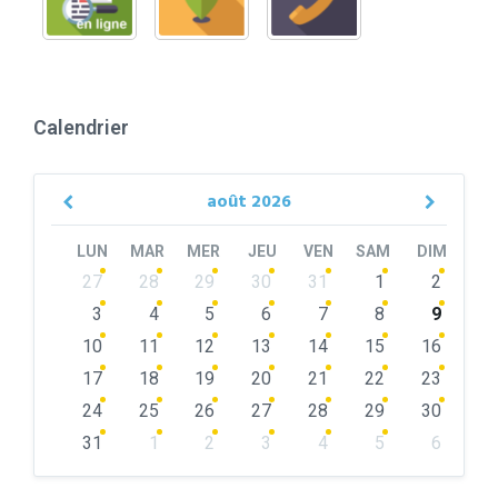
Calendrier
août
2026
Previous
Next
Month
Month
LUN
MAR
MER
JEU
VEN
SAM
DIM
Skip
27
28
29
30
31
1
2
calendar
days
3
4
5
6
7
8
9
10
11
12
13
14
15
16
17
18
19
20
21
22
23
24
25
26
27
28
29
30
31
1
2
3
4
5
6
Back
to