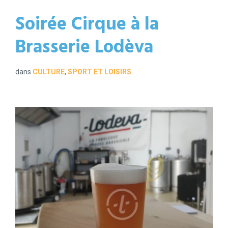
Soirée Cirque à la
Brasserie Lodèva
dans
CULTURE
,
SPORT ET LOISIRS