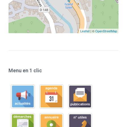
Leaflet
| ©
OpenStreetMap
Menu en 1 clic