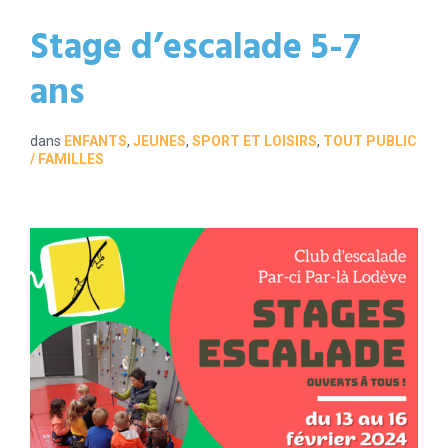
Stage d’escalade 5-7
ans
dans
ENFANTS
,
JEUNES
,
SPORT ET LOISIRS
,
TOUT PUBLIC
/ FAMILLES