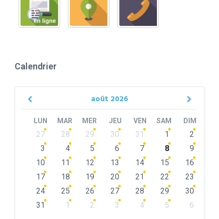
Calendrier
août
2026
Previous
Next
Month
Month
LUN
MAR
MER
JEU
VEN
SAM
DIM
Skip
27
28
29
30
31
1
2
calendar
days
3
4
5
6
7
8
9
10
11
12
13
14
15
16
17
18
19
20
21
22
23
24
25
26
27
28
29
30
31
1
2
3
4
5
6
Back