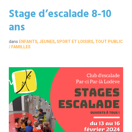
Stage d’escalade 8-10
ans
dans
ENFANTS
,
JEUNES
,
SPORT ET LOISIRS
,
TOUT PUBLIC
/ FAMILLES