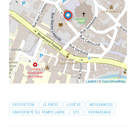
Leaflet
| ©
OpenStreetMap
Tags
EXPOSITION
LE PATIO
LODÈVE
MOUVANCES
UNIVERSITÉ DU TEMPS LIBRE
UTL
VERNISSAGE