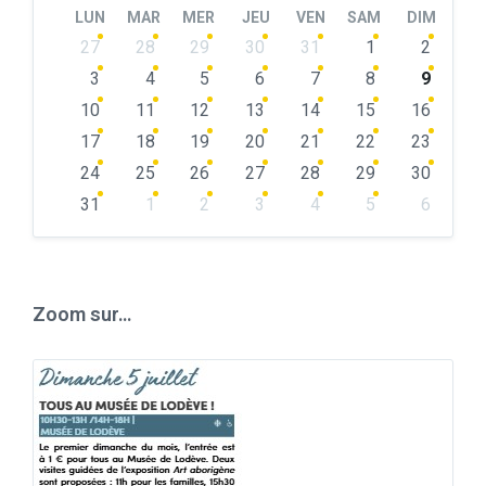
Month
Month
LUN
MAR
MER
JEU
VEN
SAM
DIM
Skip
27
28
29
30
31
1
2
calendar
days
3
4
5
6
7
8
9
10
11
12
13
14
15
16
17
18
19
20
21
22
23
24
25
26
27
28
29
30
31
1
2
3
4
5
6
Back
to
calendar
days
Zoom sur…