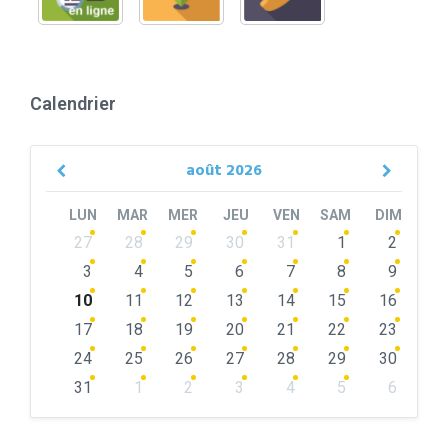
Calendrier
août
2026
Previous
Next
Month
Month
LUN
MAR
MER
JEU
VEN
SAM
DIM
Skip
27
28
29
30
31
1
2
calendar
days
3
4
5
6
7
8
9
10
11
12
13
14
15
16
17
18
19
20
21
22
23
24
25
26
27
28
29
30
31
1
2
3
4
5
6
Back
to
calendar