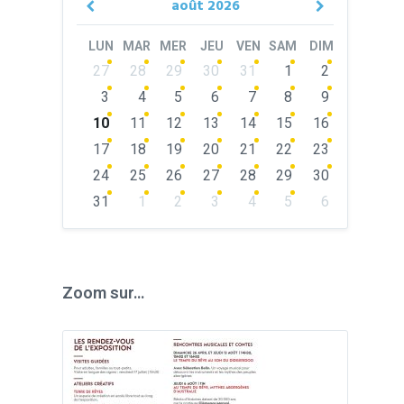
août
2026
Previous
Next
Month
Month
LUN
MAR
MER
JEU
VEN
SAM
DIM
Skip
27
28
29
30
31
1
2
calendar
days
3
4
5
6
7
8
9
10
11
12
13
14
15
16
17
18
19
20
21
22
23
24
25
26
27
28
29
30
31
1
2
3
4
5
6
Back
to
calendar
days
Zoom sur…