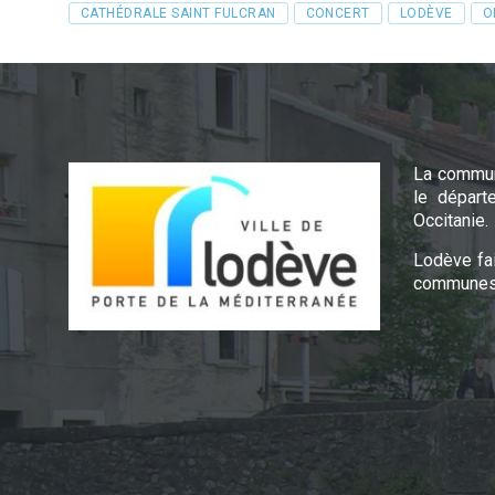
Tags
CATHÉDRALE SAINT FULCRAN
CONCERT
LODÈVE
O
La commun
le départ
Occitanie.
Lodève fa
communes 