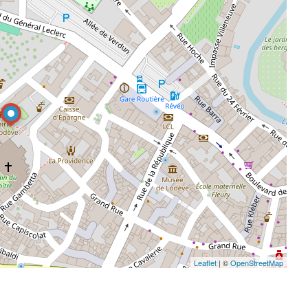
Leaflet
| ©
OpenStreetMap