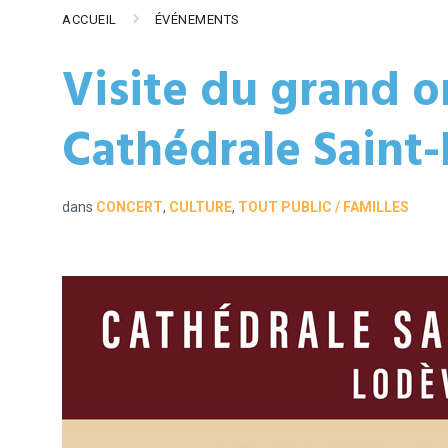
ACCUEIL
ÉVÉNEMENTS
Visite du grand o
Cathédrale Saint-
dans
CONCERT
,
CULTURE
,
TOUT PUBLIC / FAMILLES