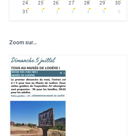
24
25
26
27
28
29
30
31
1
2
3
4
5
6
Back
to
calendar
days
Zoom sur…