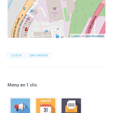
Leaflet
| ©
OpenStreetMap
Tags
LODÈVE
SAVONNERIE
Menu en 1 clic