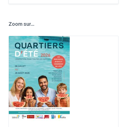
Back
to
calendar
days
Zoom sur…