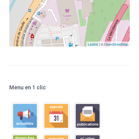
Leaflet
| ©
OpenStreetMap
Menu en 1 clic