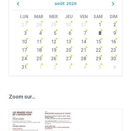
août
2026
Previous
Next
Month
Month
LUN
MAR
MER
JEU
VEN
SAM
DIM
Skip
27
28
29
30
31
1
2
calendar
days
3
4
5
6
7
8
9
10
11
12
13
14
15
16
17
18
19
20
21
22
23
24
25
26
27
28
29
30
31
1
2
3
4
5
6
Back
to
calendar
days
Zoom sur…