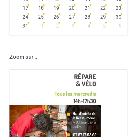
17
18
19
20
21
22
23
24
25
26
27
28
29
30
31
1
2
3
4
5
6
Back
to
calendar
days
Zoom sur…