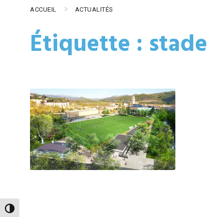
ACCUEIL
ACTUALITÉS
Étiquette :
stade
Passer en contraste élevé