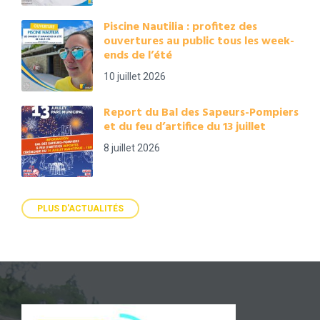
Piscine Nautilia : profitez des
ouvertures au public tous les week-
ends de l’été
10 juillet 2026
Report du Bal des Sapeurs-Pompiers
et du feu d’artifice du 13 juillet
8 juillet 2026
PLUS D'ACTUALITÉS