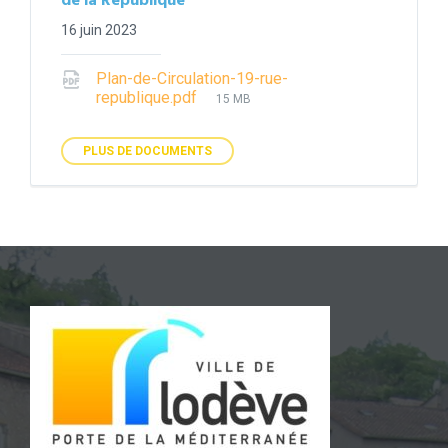
de la République
16 juin 2023
Plan-de-Circulation-19-rue-
File
republique.pdf
15 MB
size:
PLUS DE DOCUMENTS