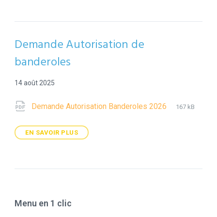
Demande Autorisation de
banderoles
14 août 2025
Pièces
File
pdf
File
Demande Autorisation Banderoles 2026
167 kB
extension:
size:
jointes
EN SAVOIR PLUS
Menu en 1 clic