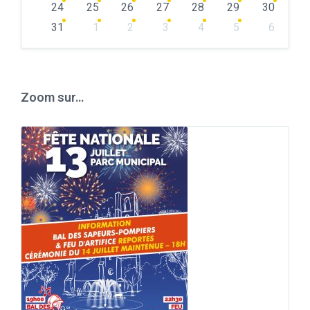
24
25
26
27
28
29
30
31
1
2
3
4
5
6
Back
to
calendar
days
Zoom sur…