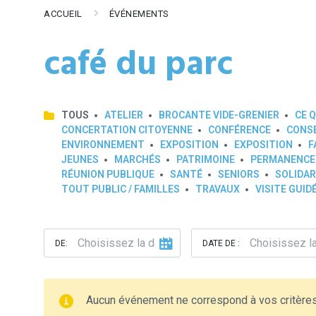
ACCUEIL
ÉVÉNEMENTS
café du parc
TOUS
ATELIER
BROCANTE VIDE-GRENIER
CE Q
CONCERTATION CITOYENNE
CONFÉRENCE
CONSE
ENVIRONNEMENT
EXPOSITION
EXPOSITION
F
JEUNES
MARCHÉS
PATRIMOINE
PERMANENCE
RÉUNION PUBLIQUE
SANTÉ
SENIORS
SOLIDAR
TOUT PUBLIC / FAMILLES
TRAVAUX
VISITE GUID
DE:
DATE DE :
Aucun événement ne correspond à vos critère