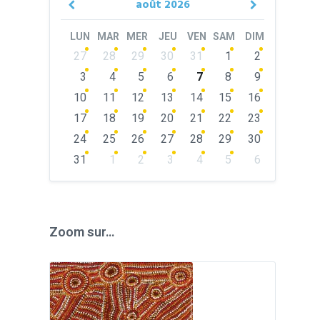
août
2026
Previous
Next
Month
Month
LUN
MAR
MER
JEU
VEN
SAM
DIM
Skip
27
28
29
30
31
1
2
calendar
days
3
4
5
6
7
8
9
10
11
12
13
14
15
16
17
18
19
20
21
22
23
24
25
26
27
28
29
30
31
1
2
3
4
5
6
Back
to
calendar
days
Zoom sur…