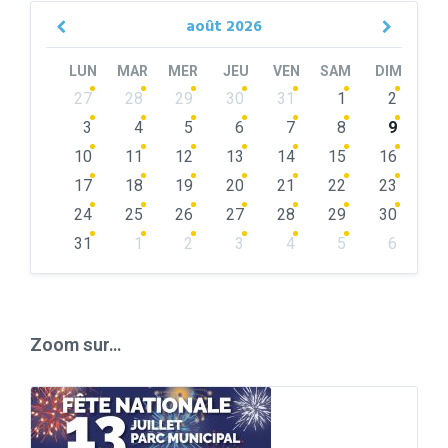
août
2026
Previous
Next
Month
Month
LUN
MAR
MER
JEU
VEN
SAM
DIM
Skip
27
28
29
30
31
1
2
calendar
days
3
4
5
6
7
8
9
10
11
12
13
14
15
16
17
18
19
20
21
22
23
24
25
26
27
28
29
30
31
1
2
3
4
5
6
Back
to
calendar
days
Zoom sur…