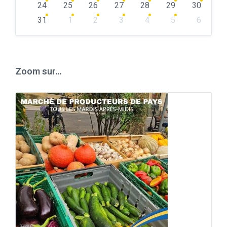
24
25
26
27
28
29
30
31
1
2
3
4
5
6
Back
to
calendar
days
Zoom sur…