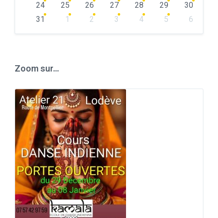
24
25
26
27
28
29
30
31
1
2
3
4
5
6
Back
to
calendar
days
Zoom sur…