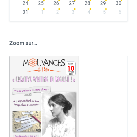
24
25
26
27
28
29
30
31
1
2
3
4
5
6
Back
to
calendar
days
Zoom sur…