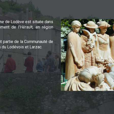
e de Lodève est située dans
ement de l'Hérault, en région
it partie de la Communauté de
du Lodévois et Larzac.