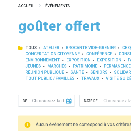
ACCUEIL
ÉVÉNEMENTS
goûter offert
TOUS
ATELIER
BROCANTE VIDE-GRENIER
CE Q
CONCERTATION CITOYENNE
CONFÉRENCE
CONSE
ENVIRONNEMENT
EXPOSITION
EXPOSITION
F
JEUNES
MARCHÉS
PATRIMOINE
PERMANENCE
RÉUNION PUBLIQUE
SANTÉ
SENIORS
SOLIDAR
TOUT PUBLIC / FAMILLES
TRAVAUX
VISITE GUID
DE:
DATE DE :
Aucun événement ne correspond à vos critère