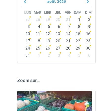
août
2026
Previous
Next
Month
Month
LUN
MAR
MER
JEU
VEN
SAM
DIM
Skip
27
28
29
30
31
1
2
calendar
days
3
4
5
6
7
8
9
10
11
12
13
14
15
16
17
18
19
20
21
22
23
24
25
26
27
28
29
30
31
1
2
3
4
5
6
Back
to
calendar
days
Zoom sur…