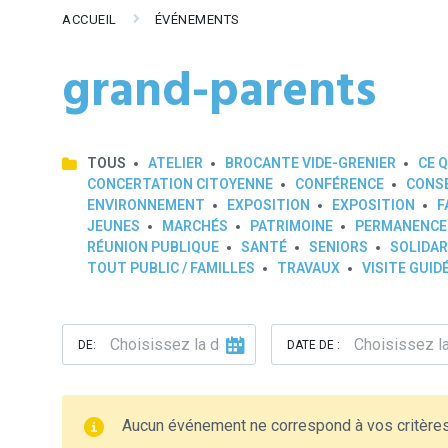
ACCUEIL
ÉVÉNEMENTS
grand-parents
TOUS
ATELIER
BROCANTE VIDE-GRENIER
CE Q
CONCERTATION CITOYENNE
CONFÉRENCE
CONSE
ENVIRONNEMENT
EXPOSITION
EXPOSITION
F
JEUNES
MARCHÉS
PATRIMOINE
PERMANENCE
RÉUNION PUBLIQUE
SANTÉ
SENIORS
SOLIDAR
TOUT PUBLIC / FAMILLES
TRAVAUX
VISITE GUID
DE:
DATE DE :
Aucun événement ne correspond à vos critère