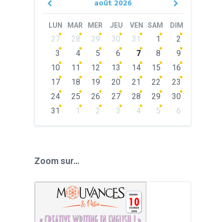
août
2026
Previous
Next
Month
Month
LUN
MAR
MER
JEU
VEN
SAM
DIM
Skip
27
28
29
30
31
1
2
calendar
days
3
4
5
6
7
8
9
10
11
12
13
14
15
16
17
18
19
20
21
22
23
24
25
26
27
28
29
30
31
1
2
3
4
5
6
Back
to
calendar
days
Zoom sur…