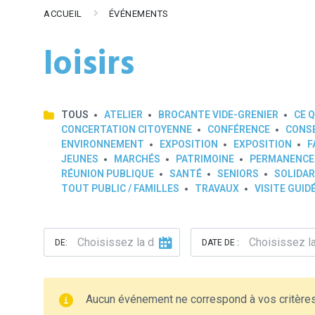
ACCUEIL
ÉVÉNEMENTS
loisirs
TOUS
ATELIER
BROCANTE VIDE-GRENIER
CE Q
CONCERTATION CITOYENNE
CONFÉRENCE
CONSE
ENVIRONNEMENT
EXPOSITION
EXPOSITION
F
JEUNES
MARCHÉS
PATRIMOINE
PERMANENCE
RÉUNION PUBLIQUE
SANTÉ
SENIORS
SOLIDAR
TOUT PUBLIC / FAMILLES
TRAVAUX
VISITE GUID
DE:
DATE DE :
Aucun événement ne correspond à vos critère