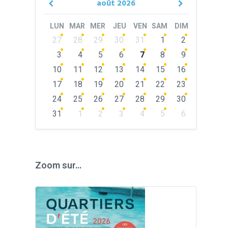
août
2026
Previous
Next
Month
Month
LUN
MAR
MER
JEU
VEN
SAM
DIM
Skip
27
28
29
30
31
1
2
calendar
days
3
4
5
6
7
8
9
10
11
12
13
14
15
16
17
18
19
20
21
22
23
24
25
26
27
28
29
30
31
1
2
3
4
5
6
Back
to
calendar
days
Zoom sur…