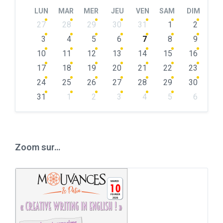
Month
Month
LUN
MAR
MER
JEU
VEN
SAM
DIM
Skip
27
28
29
30
31
1
2
calendar
days
3
4
5
6
7
8
9
10
11
12
13
14
15
16
17
18
19
20
21
22
23
24
25
26
27
28
29
30
31
1
2
3
4
5
6
Back
to
calendar
days
Zoom sur…