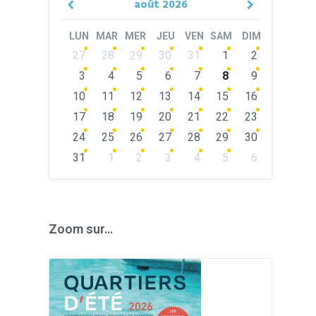
août
2026
Previous
Next
Month
Month
LUN
MAR
MER
JEU
VEN
SAM
DIM
Skip
27
28
29
30
31
1
2
calendar
days
3
4
5
6
7
8
9
10
11
12
13
14
15
16
17
18
19
20
21
22
23
24
25
26
27
28
29
30
31
1
2
3
4
5
6
Back
to
calendar
days
Zoom sur…