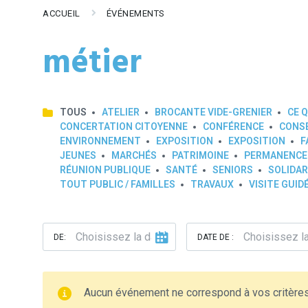
ACCUEIL
ÉVÉNEMENTS
métier
TOUS
ATELIER
BROCANTE VIDE-GRENIER
CE Q
CONCERTATION CITOYENNE
CONFÉRENCE
CONSE
ENVIRONNEMENT
EXPOSITION
EXPOSITION
F
JEUNES
MARCHÉS
PATRIMOINE
PERMANENCE
RÉUNION PUBLIQUE
SANTÉ
SENIORS
SOLIDAR
TOUT PUBLIC / FAMILLES
TRAVAUX
VISITE GUID
DE:
DATE DE :
Aucun événement ne correspond à vos critère