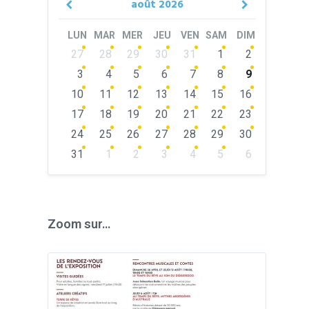
août
2026
Previous
Next
Month
Month
LUN
MAR
MER
JEU
VEN
SAM
DIM
Skip
27
28
29
30
31
1
2
calendar
days
3
4
5
6
7
8
9
10
11
12
13
14
15
16
17
18
19
20
21
22
23
24
25
26
27
28
29
30
31
1
2
3
4
5
6
Back
to
calendar
days
Zoom sur…