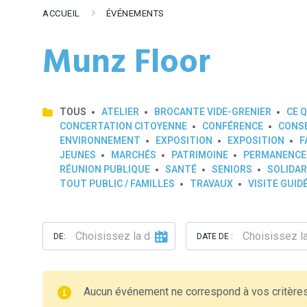
ACCUEIL
ÉVÉNEMENTS
Munz Floor
TOUS
ATELIER
BROCANTE VIDE-GRENIER
CE Q
CONCERTATION CITOYENNE
CONFÉRENCE
CONSE
ENVIRONNEMENT
EXPOSITION
EXPOSITION
F
JEUNES
MARCHÉS
PATRIMOINE
PERMANENCE
RÉUNION PUBLIQUE
SANTÉ
SENIORS
SOLIDAR
TOUT PUBLIC / FAMILLES
TRAVAUX
VISITE GUID
DE:
DATE DE :
Aucun événement ne correspond à vos critère