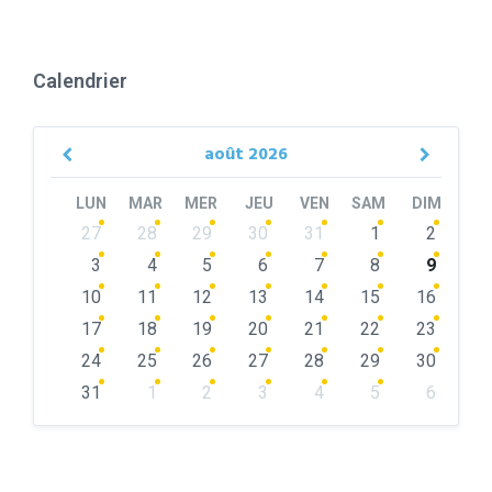
Calendrier
août
2026
Previous
Next
Month
Month
LUN
MAR
MER
JEU
VEN
SAM
DIM
Skip
27
28
29
30
31
1
2
calendar
days
3
4
5
6
7
8
9
10
11
12
13
14
15
16
17
18
19
20
21
22
23
24
25
26
27
28
29
30
31
1
2
3
4
5
6
Back
to
calendar
days