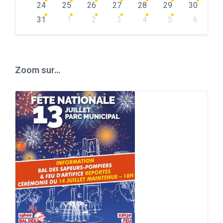
24
25
26
27
28
29
30
31
1
2
3
4
5
6
Back
to
calendar
days
Zoom sur…