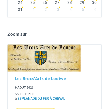
24
25
26
27
28
29
30
31
1
2
3
4
5
6
Back
to
calendar
days
Zoom sur…
Les Brocs’Arts de Lodève
9 AOÛT 2026
6h00 -18h00
à
ESPLANADE DU FER À CHEVAL