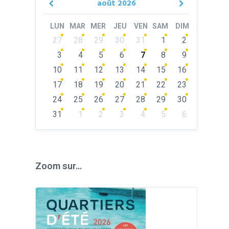
août
2026
Previous
Next
Month
Month
LUN
MAR
MER
JEU
VEN
SAM
DIM
Skip
27
28
29
30
31
1
2
calendar
days
3
4
5
6
7
8
9
10
11
12
13
14
15
16
17
18
19
20
21
22
23
24
25
26
27
28
29
30
31
1
2
3
4
5
6
Back
to
calendar
days
Zoom sur…