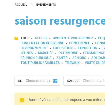
ACCUEIL
ÉVÉNEMENTS
saison resurgenc
TOUS
ATELIER
BROCANTE VIDE-GRENIER
CE Q
CONCERTATION CITOYENNE
CONFÉRENCE
CONSE
ENVIRONNEMENT
EXPOSITION
EXPOSITION
F
JEUNES
MARCHÉS
PATRIMOINE
PERMANENCE
RÉUNION PUBLIQUE
SANTÉ
SENIORS
SOLIDAR
TOUT PUBLIC / FAMILLES
TRAVAUX
VISITE GUID
DE:
DATE DE :
Aucun événement ne correspond à vos critère