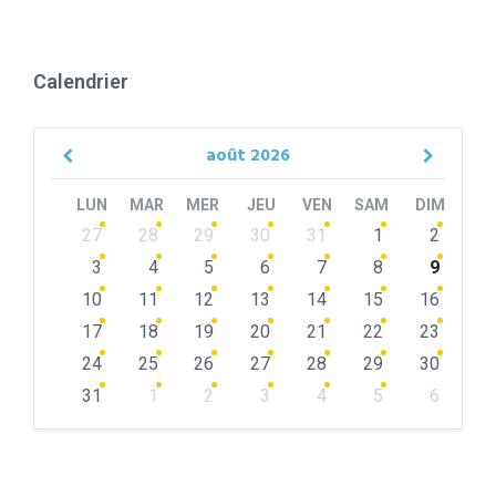
Calendrier
août
2026
Previous
Next
Month
Month
LUN
MAR
MER
JEU
VEN
SAM
DIM
Skip
27
28
29
30
31
1
2
calendar
days
3
4
5
6
7
8
9
10
11
12
13
14
15
16
17
18
19
20
21
22
23
24
25
26
27
28
29
30
31
1
2
3
4
5
6
Back
to
calendar
days