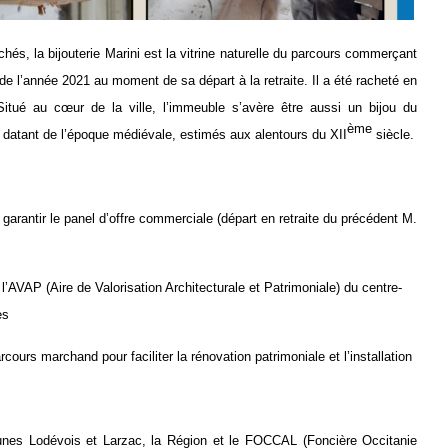
s, la bijouterie Marini est la vitrine naturelle du parcours commerçant
n de l’année 2021 au moment d
e sa
départ à la retraite.
Il a été racheté en
Situé au cœur de la ville, l’immeuble s’avère être aussi un bijou d
u
ème
e datant de l’époque médiéval
e
, estimés aux alentours du XII
siècle.
e garantir le panel d’offre commerciale (départ en retraite du précédent M.
à l’AVAP
(Aire de Valorisation Architecturale et Patrimoniale)
du centre-
es
cours marchand pour faciliter la rénovation patrimoniale et l’installation
unes Lodévois et Larzac, la Région et le FOCCAL (
Foncière Occitanie