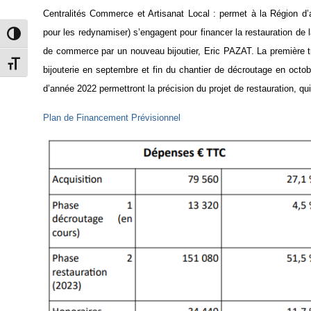
Centralités Commerce et Artisanat Local : permet à la Région d
pour les redynamiser) s’engagent pour financer la restauration d
e 
Passer en contraste élevé
de commerce par un nouveau bijoutier, Eric PAZAT. La première t
Changer la taille de la police
bijouterie en septembre et fin du chantier de décroutage en octo
d’année 2022 permettront la précision du projet de restauration, qu
Plan de
F
inancement Prévisionnel